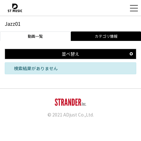
Jazz01
新
動画一覧
カテゴリ情報
規
登
録
並べ替え
検索結果がありません
© 2021 ADjust Co.,Ltd.