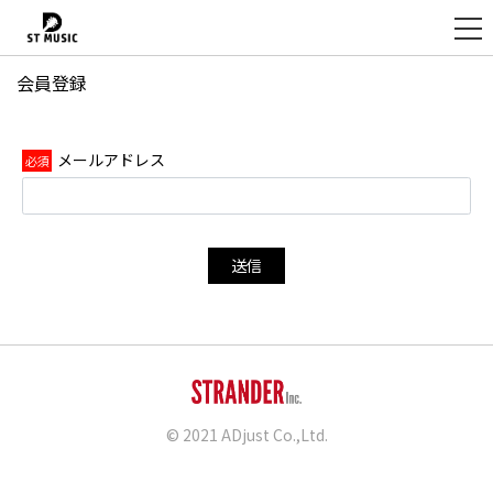
会員登録
新
規
登
メールアドレス
録
送信
© 2021 ADjust Co.,Ltd.