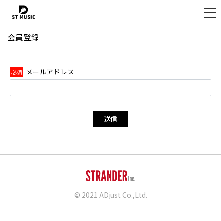
会員登録
新
規
登
メールアドレス
録
送信
© 2021 ADjust Co.,Ltd.