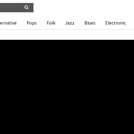
ternative
Pops
Folk
Jazz
Blues
Electronic